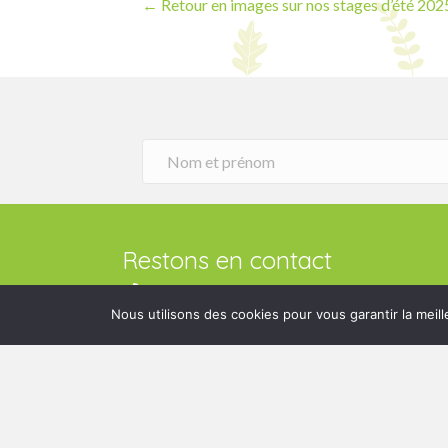
Posts
← Retour en images sur nos stages d’été 2025
navigation
Restons en contact
+32 475 37 99 57
+32 475 37 99 57
Nous utilisons des cookies pour vous garantir la meill
Rue de l'Eglise 27 - 5537 Annevoie (Anhée)
Rue de l'Eglise 27, 5537 Anhée
info@lilocabanes.be
info@lilocabanes.be