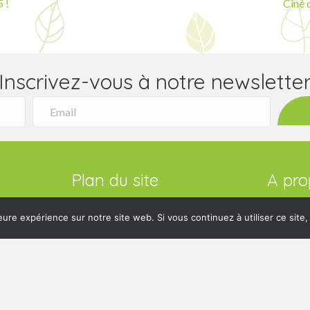
 !
Ciné 
Inscrivez-vous à notre newslette
Plan du site
A pro
Accueil
LILOCABA
Nos activités
pleine na
eure expérience sur notre site web. Si vous continuez à utiliser ce sit
A propos de nous
l’ONE, l’
Nos actus
du rythm
Nous contacter