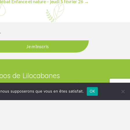
débat Enfance et nature – jeudi 5 février 26 →
r
Je m’inscris
pos de Lilocabanes
NES propose des stages et ateliers d’éveil en
ture pour les enfants dès 3 ans. Agréée par
e, nous supposerons que vous en êtes satisfait.
OK
association allie découverte, créativité et respect
e de chacun.