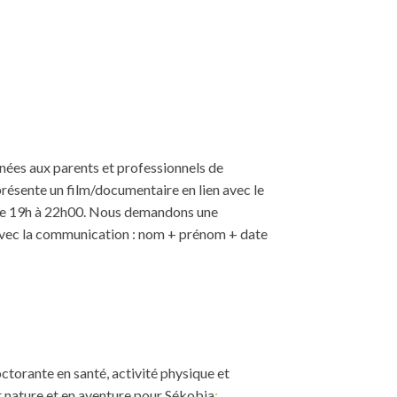
nées aux parents et professionnels de
 présente un film/documentaire en lien avec le
ul de 19h à 22h00. Nous demandons une
 avec la communication : nom + prénom + date
torante en santé, activité physique et
ur nature et en aventure pour Sékobia
;