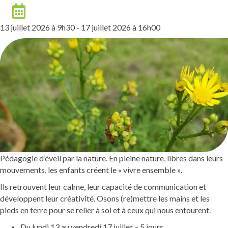
Date
13 juillet 2026 à 9h30
-
17 juillet 2026 à 16h00
Pédagogie d’éveil par la nature. En pleine nature, libres dans leurs
mouvements, les enfants créent le « vivre ensemble ».
Ils retrouvent leur calme, leur capacité de communication et
développent leur créativité. Osons (re)mettre les mains et les
pieds en terre pour se relier à soi et à ceux qui nous entourent.
Du lundi 13 au vendredi 17 juillet – 5 jours