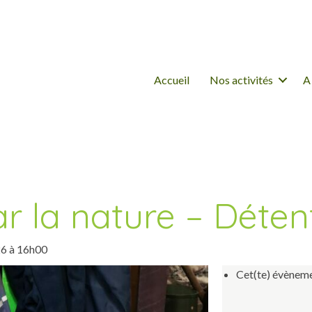
Accueil
Nos activités
A
ar la nature – Déte
26 à 16h00
Cet(te) évèneme