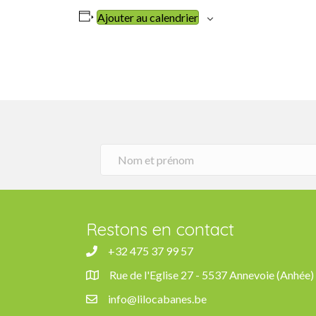
Ajouter au calendrier
Restons en contact
+32 475 37 99 57
+32 475 37 99 57
Rue de l'Eglise 27 - 5537 Annevoie (Anhée)
Rue de l'Eglise 27, 5537 Anhée
info@lilocabanes.be
info@lilocabanes.be