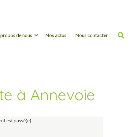
Rech
 propos de nous
Nos actus
Nous contacter
nte à Annevoie
nt est passé(e).