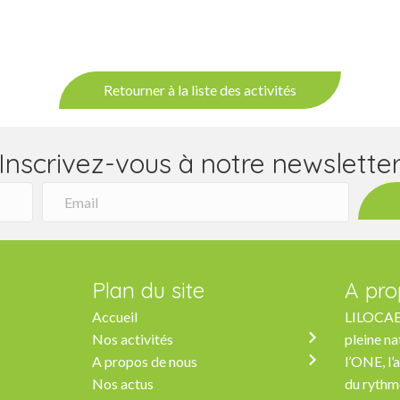
Retourner à la liste des activités
Inscrivez-vous à notre newslette
Plan du site
A pro
Accueil
LILOCABA
Nos activités
pleine na
A propos de nous
l’ONE, l’
Nos actus
du rythm