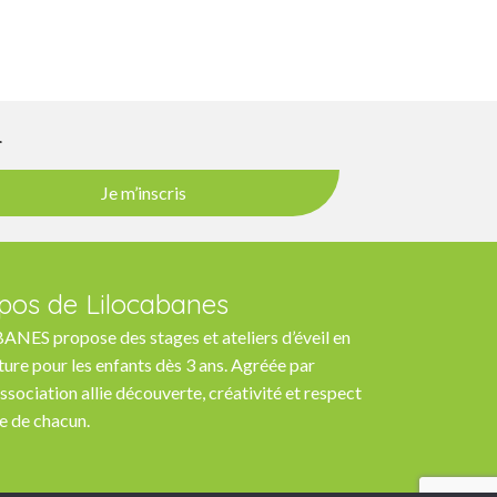
e
s
É
r
v
è
Je m’inscris
n
e
m
pos de Lilocabanes
e
NES propose des stages et ateliers d’éveil en
n
ture pour les enfants dès 3 ans. Agréée par
association allie découverte, créativité et respect
t
e de chacun.